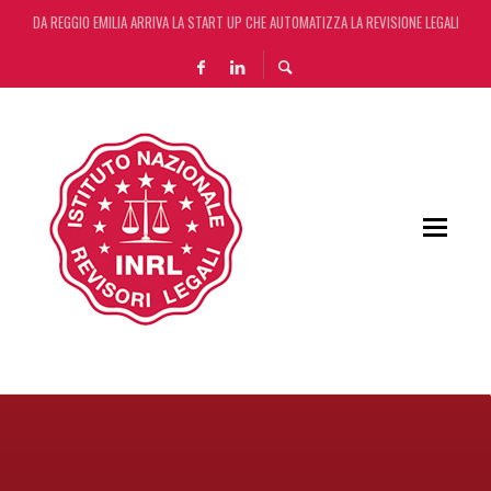
DA REGGIO EMILIA ARRIVA LA START UP CHE AUTOMATIZZA LA REVISIONE LEGALE CON L
DA REGGIO EMILIA ARRIVA LA START UP CHE AUTOMATIZZA LA REVISIONE LEGALE CON L
DECRETO OMNIBUS: CON IL CONCORDATO UNO ‘SCUDO’ FISCALE DI 4 ANNI
RIFORMA DELLE PROFESSIONI: VIA LIBERA DEL SENATO. ORA IL TESTO PASSA ALLA CA