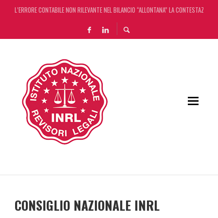
L’ERRORE CONTABILE NON RILEVANTE NEL BILANCIO “ALLONTANA” LA CONTESTAZIONE
DECRETO OMNIBUS: CON IL CONCORDATO UNO ‘SCUDO’ FISCALE DI 4 ANNI
CHIUSURA ESTIVA DELLA RASSEGNA STAMPA INRL: DAL 10 AL 24 AGOSTO
ADEMPIMENTO COLLABORATIVO: TUTTI I CHIARIMENTI DELL’AGENZIA DELLE ENTRATE
CONSIGLIO NAZIONALE INRL