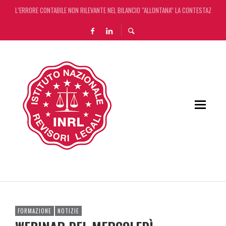
L’ERRORE CONTABILE NON RILEVANTE NEL BILANCIO “ALLONTANA” LA CONTESTAZIONE
DECRETO OMNIBUS: CON IL CONCORDATO UNO ‘SCUDO’ FISCALE DI 4 ANNI
CHIUSURA ESTIVA DELLA RASSEGNA STAMPA INRL: DAL 10 AL 24 AGOSTO
ADEMPIMENTO COLLABORATIVO: TUTTI I CHIARIMENTI DELL’AGENZIA DELLE ENTRATE
FORMAZIONE
NOTIZIE