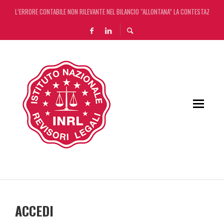
L’ERRORE CONTABILE NON RILEVANTE NEL BILANCIO “ALLONTANA” LA CONTESTAZIONE
DECRETO OMNIBUS: CON IL CONCORDATO UNO ‘SCUDO’ FISCALE DI 4 ANNI
CHIUSURA ESTIVA DELLA RASSEGNA STAMPA INRL: DAL 10 AL 24 AGOSTO
ADEMPIMENTO COLLABORATIVO: TUTTI I CHIARIMENTI DELL’AGENZIA DELLE ENTRATE
ACCEDI