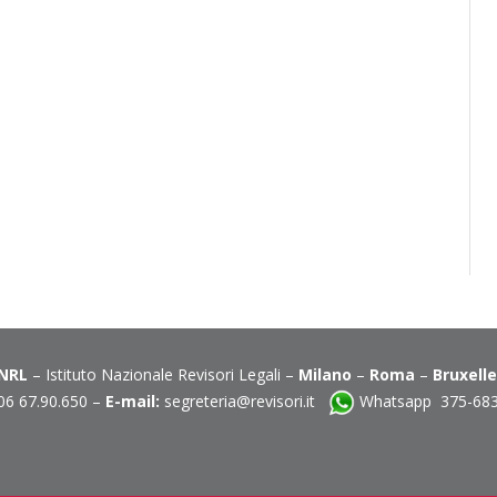
INRL
– Istituto Nazionale Revisori Legali –
Milano
–
Roma
–
Bruxell
06 67.90.650 –
E-mail:
segreteria@revisori.it
Whatsapp 375-68