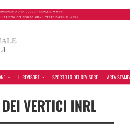
 VIA LIBERA DEL SENATO. ORA IL TESTO PASSA ALLA CAMERA
 START UP CHE AUTOMATIZZA LA REVISIONE LEGALE CON L’USO DELL’INTELLIGENZA ARTIFICIA
EVANTE NEL BILANCIO “ALLONTANA” LA CONTESTAZIONE
ONCORDATO UNO ‘SCUDO’ FISCALE DI 4 ANNI
ONE
IL REVISORE
SPORTELLO DEL REVISORE
AREA STAMP
 DEI VERTICI INRL