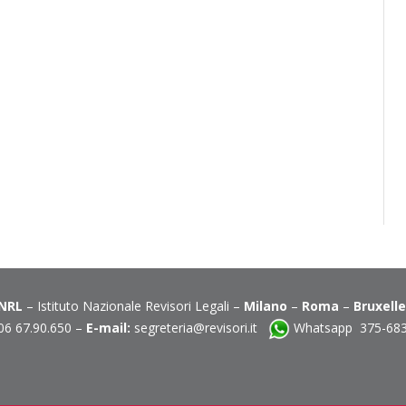
INRL
– Istituto Nazionale Revisori Legali –
Milano
–
Roma
–
Bruxell
06 67.90.650 –
E-mail:
segreteria@revisori.it
Whatsapp 375-68