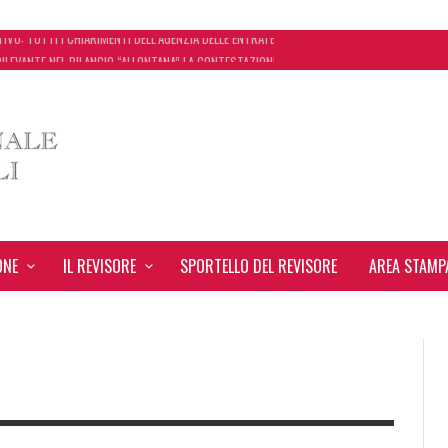
ILEVANTE NEL BILANCIO “ALLONTANA” LA CONTESTAZIONE
 CONCORDATO UNO ‘SCUDO’ FISCALE DI 4 ANNI
ASSEGNA STAMPA INRL: DAL 10 AL 24 AGOSTO
VO: TUTTI I CHIARIMENTI DELL’AGENZIA DELLE ENTRATE
ONE
IL REVISORE
SPORTELLO DEL REVISORE
AREA STAMP