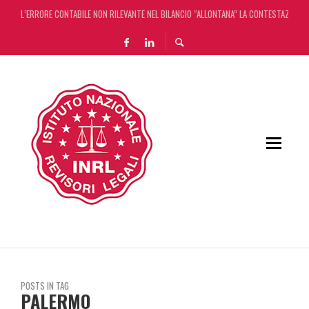
L’ERRORE CONTABILE NON RILEVANTE NEL BILANCIO “ALLONTANA” LA CONTESTAZIONE
DECRETO OMNIBUS: CON IL CONCORDATO UNO ‘SCUDO’ FISCALE DI 4 ANNI
CHIUSURA ESTIVA DELLA RASSEGNA STAMPA INRL: DAL 10 AL 24 AGOSTO
ADEMPIMENTO COLLABORATIVO: TUTTI I CHIARIMENTI DELL’AGENZIA DELLE ENTRATE
POSTS IN TAG
PALERMO