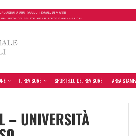
 VIA LIBERA DEL SENATO. ORA IL TESTO PASSA ALLA CAMERA
 START UP CHE AUTOMATIZZA LA REVISIONE LEGALE CON L’USO DELL’INTELLIGENZA ARTIFICIA
EVANTE NEL BILANCIO “ALLONTANA” LA CONTESTAZIONE
ONCORDATO UNO ‘SCUDO’ FISCALE DI 4 ANNI
ONE
IL REVISORE
SPORTELLO DEL REVISORE
AREA STAMP
L – UNIVERSITÀ
ASO