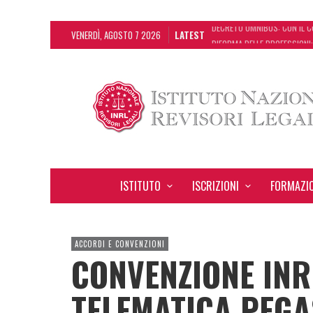
VENERDÌ, AGOSTO 7 2026
LATEST
RIFORMA DELLE PROFESSIONI:
DA REGGIO EMILIA ARRIVA LA
L’ERRORE CONTABILE NON RIL
DECRETO OMNIBUS: CON IL C
ISTITUTO
ISCRIZIONI
FORMAZI
ACCORDI E CONVENZIONI
CONVENZIONE INR
TELEMATICA PEG