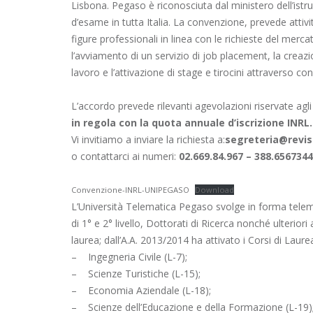
Lisbona. Pegaso è riconosciuta dal ministero dell’istruz
d’esame in tutta Italia. La convenzione, prevede attivit
figure professionali in linea con le richieste del merca
l’avviamento di un servizio di job placement, la crea
lavoro e l’attivazione di stage e tirocini attraverso co
L’accordo prevede rilevanti agevolazioni riservate agli 
in regola con la quota annuale d’iscrizione INRL
Vi invitiamo a inviare la richiesta a:
segreteria@reviso
o contattarci ai numeri:
02.669.84.967 – 388.6567344
Convenzione-INRL-UNIPEGASO
Download
L’Università Telematica Pegaso svolge in forma telema
di 1° e 2° livello, Dottorati di Ricerca nonché ulteriori
laurea; dall’A.A. 2013/2014 ha attivato i Corsi di Laurea
– Ingegneria Civile (L-7);
– Scienze Turistiche (L-15);
– Economia Aziendale (L-18);
– Scienze dell’Educazione e della Formazione (L-19)