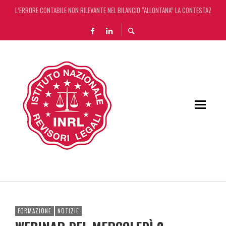
L’ERRORE CONTABILE NON RILEVANTE NEL BILANCIO “ALLONTANA” LA CONTESTAZIONE
DECRETO OMNIBUS: CON IL CONCORDATO UNO ‘SCUDO’ FISCALE DI 4 ANNI
CHIUSURA ESTIVA DELLA RASSEGNA STAMPA INRL: DAL 10 AL 24 AGOSTO
ADEMPIMENTO COLLABORATIVO: TUTTI I CHIARIMENTI DELL’AGENZIA DELLE ENTRATE
FORMAZIONE
NOTIZIE