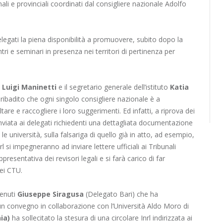
onali e provinciali coordinati dal consigliere nazionale Adolfo
elegati la piena disponibilità a promuovere, subito dopo la
ri e seminari in presenza nei territori di pertinenza per
e
Luigi Maninetti
e il segretario generale dell’istituto
Katia
 ribadito che ogni singolo consigliere nazionale è a
ltare e raccogliere i loro suggerimenti. Ed infatti, a riprova dei
inviata ai delegati richiedenti una dettagliata documentazione
 le università, sulla falsariga di quello già in atto, ad esempio,
nrl si impegneranno ad inviare lettere ufficiali ai Tribunali
appresentativa dei revisori legali e si farà carico di far
nei CTU.
venuti
Giuseppe Siragusa
(Delegato Bari) che ha
un convegno in collaborazione con l’Università Aldo Moro di
ia)
ha sollecitato la stesura di una circolare Inrl indirizzata ai