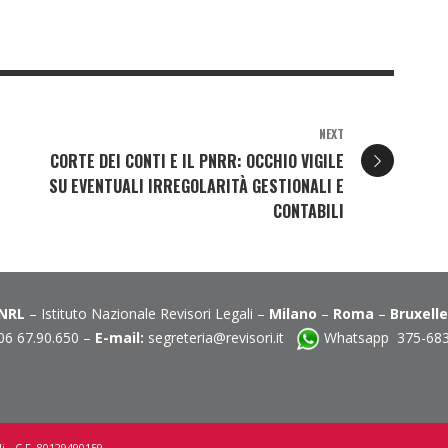
NEXT
CORTE DEI CONTI E IL PNRR: OCCHIO VIGILE
SU EVENTUALI IRREGOLARITÀ GESTIONALI E
CONTABILI
INRL
– Istituto Nazionale Revisori Legali –
Milano
–
Roma
–
Bruxell
06 67.90.650 –
E-mail:
segreteria@revisori.it
Whatsapp 375-68
i - C.F. 80129490159