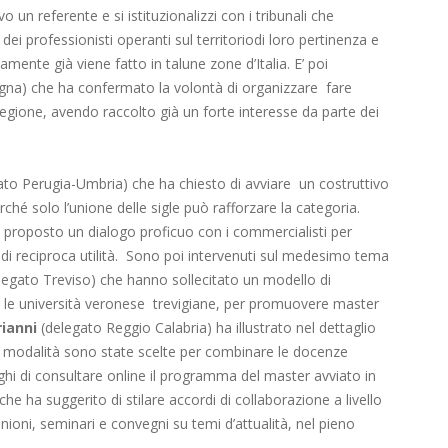
ivo un referente e si istituzionalizzi con i tribunali che
i professionisti operanti sul territoriodi loro pertinenza e
amente già viene fatto in talune zone d’Italia. E’ poi
a) che ha confermato la volontà di organizzare fare
a regione, avendo raccolto già un forte interesse da parte dei
to Perugia-Umbria) che ha chiesto di avviare un costruttivo
erché solo l’unione delle sigle può rafforzare la categoria.
a proposto un dialogo proficuo con i commercialisti per
di reciproca utilità. Sono poi intervenuti sul medesimo tema
legato Treviso) che hanno sollecitato un modello di
on le università veronese trevigiane, per promuovere master
rianni
(delegato Reggio Calabria) ha illustrato nel dettaglio
li modalità sono state scelte per combinare le docenze
hi di consultare online il programma del master avviato in
che ha suggerito di stilare accordi di collaborazione a livello
unioni, seminari e convegni su temi d’attualità, nel pieno