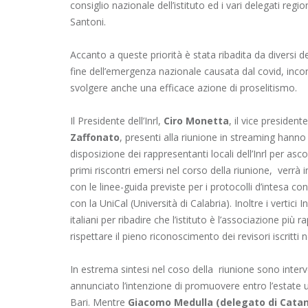
consiglio nazionale dell’istituto ed i vari delegati regi
Santoni.
Accanto a queste priorità è stata ribadita da diversi d
fine dell’emergenza nazionale causata dal covid, incont
svolgere anche una efficace azione di proselitismo.
Il Presidente dell’Inrl,
Ciro Monetta
, il vice president
Zaffonato
, presenti alla riunione in streaming hanno
disposizione dei rappresentanti locali dell’Inrl per asco
primi riscontri emersi nel corso della riunione, verrà 
con le linee-guida previste per i protocolli d’intesa con
con la UniCal (Università di Calabria). Inoltre i vertici I
italiani per ribadire che l’istituto è l’associazione più r
rispettare il pieno riconoscimento dei revisori iscritti 
In estrema sintesi nel coso della riunione sono inter
annunciato l’intenzione di promuovere entro l’estate 
Bari. Mentre
Giacomo Medulla (delegato di Catan