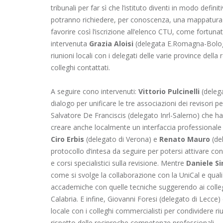
tribunali per far sì che l’istituto diventi in modo definit
potranno richiedere, per conoscenza, una mappatura de
favorire così l’iscrizione all’elenco CTU, come fortunat
intervenuta
Grazia Aloisi
(delegata E.Romagna-Bologn
riunioni locali con i delegati delle varie province dell
colleghi contattati.
A seguire cono intervenuti:
Vittorio Pulcinelli
(delega
dialogo per unificare le tre associazioni dei revisori p
Salvatore De Franciscis (delegato Inrl-Salerno) che h
creare anche localmente un interfaccia professionale 
Ciro Erbis
(delegato di Verona) e
Renato Mauro
(de
protocollo d’intesa da seguire per potersi attivare c
e corsi specialistici sulla revisione. Mentre
Daniele Si
come si svolge la collaborazione con la UniCal e qua
accademiche con quelle tecniche suggerendo ai colleg
Calabria. E infine, Giovanni Foresi (delegato di Lecce) 
locale con i colleghi commercialisti per condividere ri
rispetto delle reciproche competenze professionali.