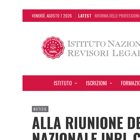
VENERDÌ, AGOSTO 7 2026
LATEST
RIFORMA DELLE PROFESSIONI:
DA REGGIO EMILIA ARRIVA LA
L’ERRORE CONTABILE NON RIL
DECRETO OMNIBUS: CON IL C
ISTITUTO
ISCRIZIONI
FORMAZI
NOTIZIE
ALLA RIUNIONE D
NAZIONALE INRL C