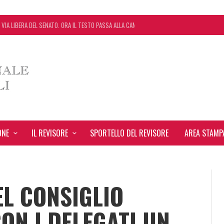
 VIA LIBERA DEL SENATO. ORA IL TESTO PASSA ALLA CAMERA
 START UP CHE AUTOMATIZZA LA REVISIONE LEGALE CON L’USO DELL’INTELLIGENZA ARTIFICIA
EVANTE NEL BILANCIO “ALLONTANA” LA CONTESTAZIONE
ONCORDATO UNO ‘SCUDO’ FISCALE DI 4 ANNI
ONE
IL REVISORE
SPORTELLO DEL REVISORE
AREA STAMP
EL CONSIGLIO
ON I DELEGATI UN