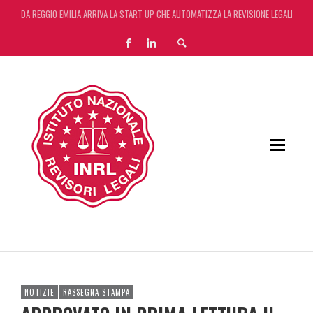
DA REGGIO EMILIA ARRIVA LA START UP CHE AUTOMATIZZA LA REVISIONE LEGALE CON L
DA REGGIO EMILIA ARRIVA LA START UP CHE AUTOMATIZZA LA REVISIONE LEGALE CON L
DECRETO OMNIBUS: CON IL CONCORDATO UNO ‘SCUDO’ FISCALE DI 4 ANNI
RIFORMA DELLE PROFESSIONI: VIA LIBERA DEL SENATO. ORA IL TESTO PASSA ALLA CA
NOTIZIE
RASSEGNA STAMPA