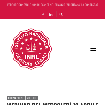
L’ERRORE CONTABILE NON RILEVANTE NEL BILANCIO “ALLONTANA” LA CONTESTAZIONE
DECRETO OMNIBUS: CON IL CONCORDATO UNO ‘SCUDO’ FISCALE DI 4 ANNI
CHIUSURA ESTIVA DELLA RASSEGNA STAMPA INRL: DAL 10 AL 24 AGOSTO
ADEMPIMENTO COLLABORATIVO: TUTTI I CHIARIMENTI DELL’AGENZIA DELLE ENTRATE
FORMAZIONE
NOTIZIE