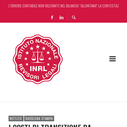
L’ERRORE CONTABILE NON RILEVANTE NEL BILANCIO “ALLONTANA” LA CONTESTAZIONE
DECRETO OMNIBUS: CON IL CONCORDATO UNO ‘SCUDO’ FISCALE DI 4 ANNI
CHIUSURA ESTIVA DELLA RASSEGNA STAMPA INRL: DAL 10 AL 24 AGOSTO
ADEMPIMENTO COLLABORATIVO: TUTTI I CHIARIMENTI DELL’AGENZIA DELLE ENTRATE
NOTIZIE
RASSEGNA STAMPA