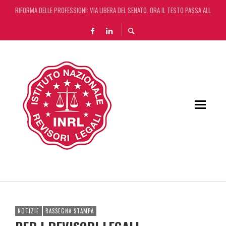
RIFORMA DELLE PROFESSIONI: VIA LIBERA DEL SENATO. ORA IL TESTO PASSA ALLA CA
DA REGGIO EMILIA ARRIVA LA START UP CHE AUTOMATIZZA LA REVISIONE LEGALE CON L
L’ERRORE CONTABILE NON RILEVANTE NEL BILANCIO “ALLONTANA” LA CONTESTAZIONE
DECRETO OMNIBUS: CON IL CONCORDATO UNO ‘SCUDO’ FISCALE DI 4 ANNI
NOTIZIE
RASSEGNA STAMPA