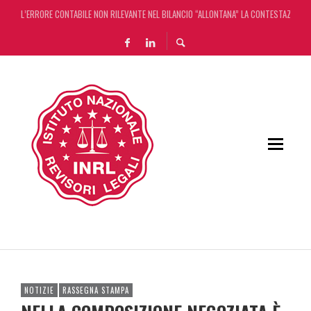
L’ERRORE CONTABILE NON RILEVANTE NEL BILANCIO “ALLONTANA” LA CONTESTAZIONE
DECRETO OMNIBUS: CON IL CONCORDATO UNO ‘SCUDO’ FISCALE DI 4 ANNI
CHIUSURA ESTIVA DELLA RASSEGNA STAMPA INRL: DAL 10 AL 24 AGOSTO
ADEMPIMENTO COLLABORATIVO: TUTTI I CHIARIMENTI DELL’AGENZIA DELLE ENTRATE
NOTIZIE
RASSEGNA STAMPA