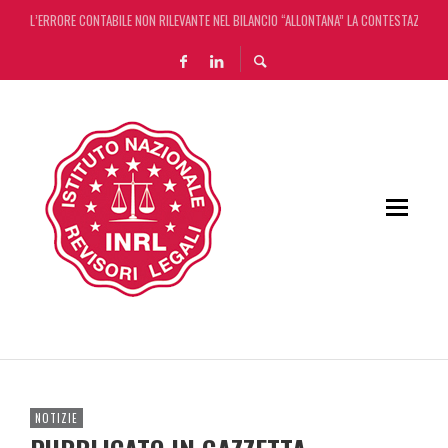
L’ERRORE CONTABILE NON RILEVANTE NEL BILANCIO “ALLONTANA” LA CONTESTAZIONE
DECRETO OMNIBUS: CON IL CONCORDATO UNO ‘SCUDO’ FISCALE DI 4 ANNI
CHIUSURA ESTIVA DELLA RASSEGNA STAMPA INRL: DAL 10 AL 24 AGOSTO
ADEMPIMENTO COLLABORATIVO: TUTTI I CHIARIMENTI DELL’AGENZIA DELLE ENTRATE
NOTIZIE