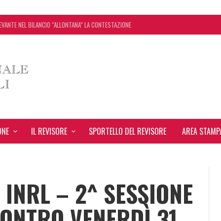
EVANTE NEL BILANCIO “ALLONTANA” LA CONTESTAZIONE
ONCORDATO UNO ‘SCUDO’ FISCALE DI 4 ANNI
SEGNA STAMPA INRL: DAL 10 AL 24 AGOSTO
 TUTTI I CHIARIMENTI DELL’AGENZIA DELLE ENTRATE
ONE
IL REVISORE
SPORTELLO DEL REVISORE
AREA STAMP
 INRL – 2^ SESSIONE
CONTRO VENERDÌ 31