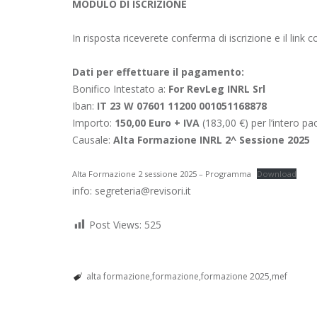
MODULO DI ISCRIZIONE
In risposta riceverete conferma di iscrizione e il link c
Dati per effettuare il pagamento:
Bonifico Intestato a:
For RevLeg INRL Srl
Iban:
IT 23 W 07601 11200 001051168878
Importo:
150,00 Euro + IVA
(183,00 €) per l’intero p
Causale:
Alta Formazione INRL 2^ Sessione 2025
Alta Formazione 2 sessione 2025 – Programma
Download
info: segreteria@revisori.it
Post Views:
525
alta formazione
formazione
formazione 2025
mef