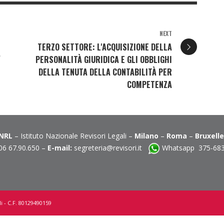
NEXT
TERZO SETTORE: L'ACQUISIZIONE DELLA
A
PERSONALITÀ GIURIDICA E GLI OBBLIGHI
DELLA TENUTA DELLA CONTABILITÀ PER
COMPETENZA
INRL
– Istituto Nazionale Revisori Legali –
Milano
–
Roma
–
Bruxell
06 67.90.650 –
E-mail:
segreteria@revisori.it
Whatsapp 375-68
i - C.F. 80129490159