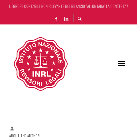
DECRETO OMNIBUS: CON IL CONCORDATO UNO ‘SCUDO’ FISCALE DI 4 ANNI
CHIUSURA ESTIVA DELLA RASSEGNA STAMPA INRL: DAL 10 AL 24 AGOSTO
ADEMPIMENTO COLLABORATIVO: TUTTI I CHIARIMENTI DELL’AGENZIA DELLE ENTRATE
ABOUT THE AUTHOR