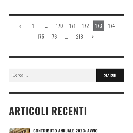
1
…
170
171
172
173
174
175
176
…
218
Search
for:
ARTICOLI RECENTI
CONTRIBUTO ANNUALE 2023: AVVIO