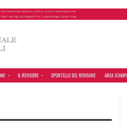
 START UP CHE AUTOMATIZZA LA REVISIONE LEGALE CON L’USO DELL’INTELLIGENZA ARTIFICIA
 START UP CHE AUTOMATIZZA LA REVISIONE LEGALE CON L’USO DELL’INTELLIGENZA ARTIFICIA
ONCORDATO UNO ‘SCUDO’ FISCALE DI 4 ANNI
 VIA LIBERA DEL SENATO. ORA IL TESTO PASSA ALLA CAMERA
ONE
IL REVISORE
SPORTELLO DEL REVISORE
AREA STAMP