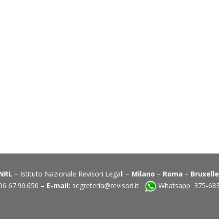
INRL
– Istituto Nazionale Revisori Legali –
Milano
–
Roma
–
Bruxell
06 67.90.650 –
E-mail:
segreteria@revisori.it
Whatsapp 375-68