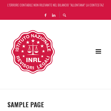
L’ERRORE CONTABILE NON RILEVANTE NEL BILANCIO “ALLONTANA” LA CONTESTAZIONE
DECRETO OMNIBUS: CON IL CONCORDATO UNO ‘SCUDO’ FISCALE DI 4 ANNI
CHIUSURA ESTIVA DELLA RASSEGNA STAMPA INRL: DAL 10 AL 24 AGOSTO
ADEMPIMENTO COLLABORATIVO: TUTTI I CHIARIMENTI DELL’AGENZIA DELLE ENTRATE
SAMPLE PAGE