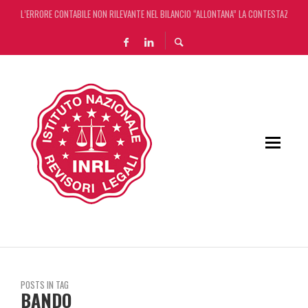
L’ERRORE CONTABILE NON RILEVANTE NEL BILANCIO “ALLONTANA” LA CONTESTAZIONE
DECRETO OMNIBUS: CON IL CONCORDATO UNO ‘SCUDO’ FISCALE DI 4 ANNI
CHIUSURA ESTIVA DELLA RASSEGNA STAMPA INRL: DAL 10 AL 24 AGOSTO
ADEMPIMENTO COLLABORATIVO: TUTTI I CHIARIMENTI DELL’AGENZIA DELLE ENTRATE
POSTS IN TAG
BANDO