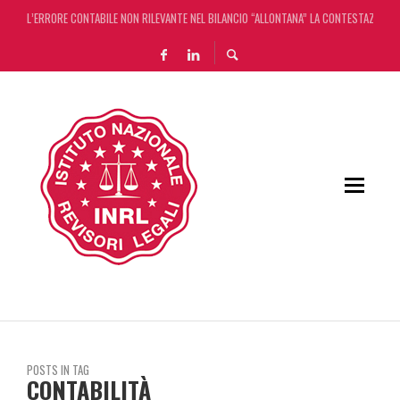
L’ERRORE CONTABILE NON RILEVANTE NEL BILANCIO “ALLONTANA” LA CONTESTAZIONE
DECRETO OMNIBUS: CON IL CONCORDATO UNO ‘SCUDO’ FISCALE DI 4 ANNI
CHIUSURA ESTIVA DELLA RASSEGNA STAMPA INRL: DAL 10 AL 24 AGOSTO
ADEMPIMENTO COLLABORATIVO: TUTTI I CHIARIMENTI DELL’AGENZIA DELLE ENTRATE
POSTS IN TAG
CONTABILITÀ