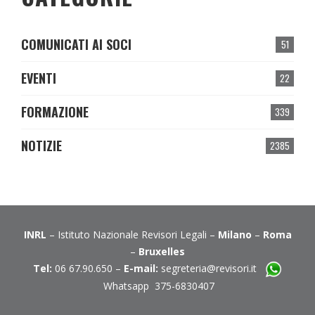
COMUNICATI AI SOCI
51
EVENTI
22
FORMAZIONE
339
NOTIZIE
2385
INRL
– Istituto Nazionale Revisori Legali –
Milano
–
Roma
–
Bruxelles
Tel:
06 67.90.650 –
E-mail:
segreteria@revisori.it
Whatsapp 375-6830407