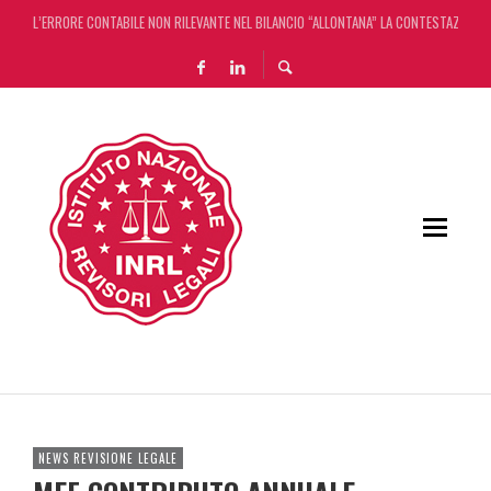
L’ERRORE CONTABILE NON RILEVANTE NEL BILANCIO “ALLONTANA” LA CONTESTAZIONE
DECRETO OMNIBUS: CON IL CONCORDATO UNO ‘SCUDO’ FISCALE DI 4 ANNI
CHIUSURA ESTIVA DELLA RASSEGNA STAMPA INRL: DAL 10 AL 24 AGOSTO
ADEMPIMENTO COLLABORATIVO: TUTTI I CHIARIMENTI DELL’AGENZIA DELLE ENTRATE
NEWS REVISIONE LEGALE