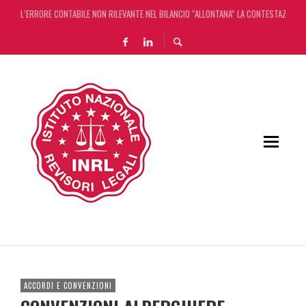
L’ERRORE CONTABILE NON RILEVANTE NEL BILANCIO “ALLONTANA” LA CONTESTAZIONE
DECRETO OMNIBUS: CON IL CONCORDATO UNO ‘SCUDO’ FISCALE DI 4 ANNI
CHIUSURA ESTIVA DELLA RASSEGNA STAMPA INRL: DAL 10 AL 24 AGOSTO
ADEMPIMENTO COLLABORATIVO: TUTTI I CHIARIMENTI DELL’AGENZIA DELLE ENTRATE
ACCORDI E CONVENZIONI