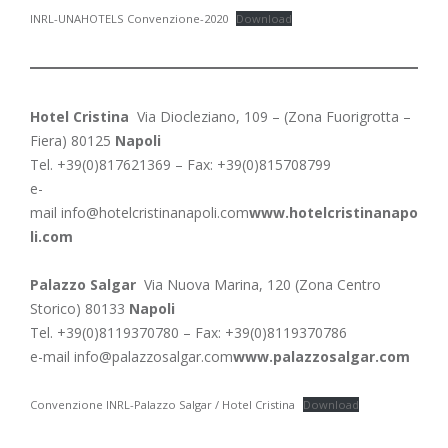
INRL-UNAHOTELS Convenzione-2020
Download
Hotel Cristina
Via Diocleziano, 109 – (Zona Fuorigrotta –
Fiera) 80125
Napoli
Tel. +39(0)817621369 – Fax: +39(0)815708799
e-
mail
info@hotelcristinanapoli.com
www.hotelcristinanapo
li.com
Palazzo Salgar
Via Nuova Marina, 120 (Zona Centro
Storico) 80133
Napoli
Tel. +39(0)8119370780 – Fax: +39(0)8119370786
e-mail
info@palazzosalgar.com
www.palazzosalgar.com
Convenzione INRL-Palazzo Salgar / Hotel Cristina
Download