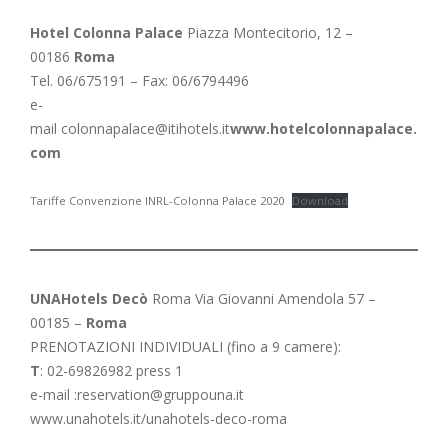
Hotel Colonna Palace
Piazza Montecitorio, 12 –
00186
Roma
Tel. 06/675191 – Fax: 06/6794496
e-
mail
colonnapalace@itihotels.it
www.hotelcolonnapalace.
com
Tariffe Convenzione INRL-Colonna Palace 2020
Download
UNAHotels Decò
Roma Via Giovanni Amendola 57 –
00185 –
Roma
PRENOTAZIONI INDIVIDUALI (fino a 9 camere):
T
: 02-69826982 press 1
e-mail :
reservation@gruppouna.it
www.unahotels.it/unahotels-deco-roma