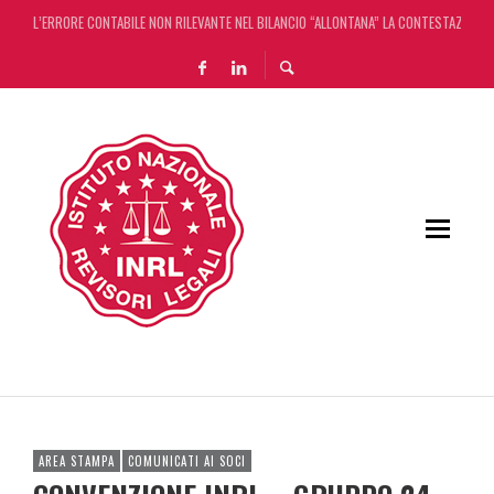
L’ERRORE CONTABILE NON RILEVANTE NEL BILANCIO “ALLONTANA” LA CONTESTAZIONE
DECRETO OMNIBUS: CON IL CONCORDATO UNO ‘SCUDO’ FISCALE DI 4 ANNI
CHIUSURA ESTIVA DELLA RASSEGNA STAMPA INRL: DAL 10 AL 24 AGOSTO
ADEMPIMENTO COLLABORATIVO: TUTTI I CHIARIMENTI DELL’AGENZIA DELLE ENTRATE
AREA STAMPA
COMUNICATI AI SOCI