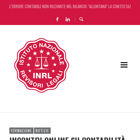
L’ERRORE CONTABILE NON RILEVANTE NEL BILANCIO “ALLONTANA” LA CONTESTAZIONE
DECRETO OMNIBUS: CON IL CONCORDATO UNO ‘SCUDO’ FISCALE DI 4 ANNI
CHIUSURA ESTIVA DELLA RASSEGNA STAMPA INRL: DAL 10 AL 24 AGOSTO
ADEMPIMENTO COLLABORATIVO: TUTTI I CHIARIMENTI DELL’AGENZIA DELLE ENTRATE
FORMAZIONE
NOTIZIE