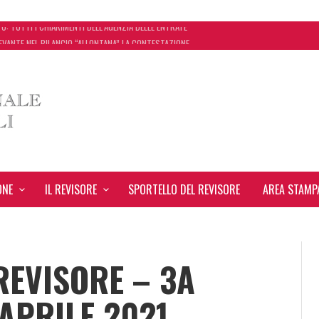
EVANTE NEL BILANCIO “ALLONTANA” LA CONTESTAZIONE
ONCORDATO UNO ‘SCUDO’ FISCALE DI 4 ANNI
SEGNA STAMPA INRL: DAL 10 AL 24 AGOSTO
 TUTTI I CHIARIMENTI DELL’AGENZIA DELLE ENTRATE
ONE
IL REVISORE
SPORTELLO DEL REVISORE
AREA STAMP
REVISORE – 3A
APRILE 2021