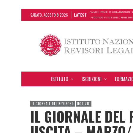
SABATO, AGOSTO 8 2026
LATEST
L’ERRORE CONTABILE NON RIL
DECRETO OMNIBUS: CON IL C
CHIUSURA ESTIVA DELLA RAS
ADEMPIMENTO COLLABORATIVO:
ISTITUTO
ISCRIZIONI
FORMAZI
IL GIORNALE DEL REVISORE
NOTIZIE
IL GIORNALE DEL 
USCITA – MARZO/