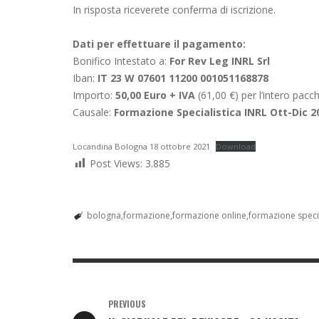
In risposta riceverete conferma di iscrizione.
Dati per effettuare il pagamento:
Bonifico Intestato a:
For Rev Leg INRL Srl
Iban:
IT 23 W 07601 11200 001051168878
Importo:
50,00 Euro + IVA
(61,00 €) per l’intero pacc
Causale:
Formazione Specialistica INRL Ott-Dic 2
Locandina Bologna 18 ottobre 2021
Download
Post Views:
3.885
bologna
formazione
formazione online
formazione specia
PREVIOUS