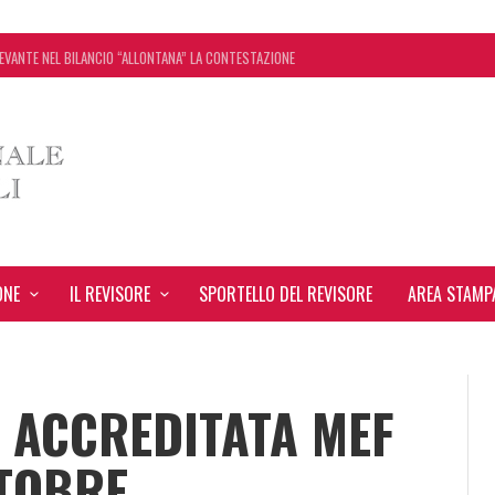
EVANTE NEL BILANCIO “ALLONTANA” LA CONTESTAZIONE
ONCORDATO UNO ‘SCUDO’ FISCALE DI 4 ANNI
SEGNA STAMPA INRL: DAL 10 AL 24 AGOSTO
: TUTTI I CHIARIMENTI DELL’AGENZIA DELLE ENTRATE
ONE
IL REVISORE
SPORTELLO DEL REVISORE
AREA STAMP
 ACCREDITATA MEF
TTOBRE