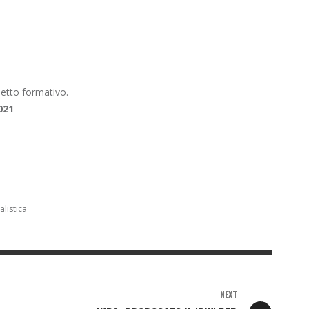
hetto formativo.
021
listica
NEXT