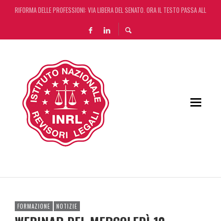
RIFORMA DELLE PROFESSIONI: VIA LIBERA DEL SENATO. ORA IL TESTO PASSA ALLA CA
DA REGGIO EMILIA ARRIVA LA START UP CHE AUTOMATIZZA LA REVISIONE LEGALE CON L
L’ERRORE CONTABILE NON RILEVANTE NEL BILANCIO “ALLONTANA” LA CONTESTAZIONE
DECRETO OMNIBUS: CON IL CONCORDATO UNO ‘SCUDO’ FISCALE DI 4 ANNI
FORMAZIONE
NOTIZIE