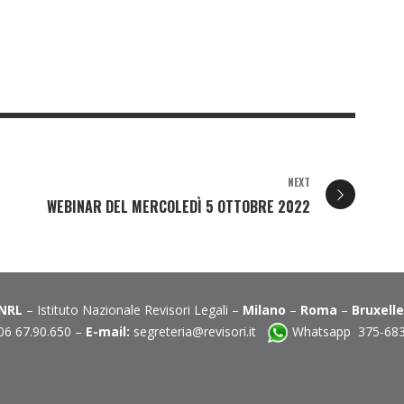
NEXT
WEBINAR DEL MERCOLEDÌ 5 OTTOBRE 2022
INRL
– Istituto Nazionale Revisori Legali –
Milano
–
Roma
–
Bruxell
06 67.90.650 –
E-mail:
segreteria@revisori.it
Whatsapp 375-68