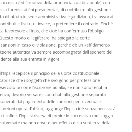
 successo (ed è motivo della pronuncia costituzionale) con
cassa forense ai fini previdenziali, di contribuire alla gestione
a dibattuta in sede amministrativa e giudiziaria, tra avvocati
ntributi e l’istituto, invece, a pretendere il contrario. Finché
ca favorevole all’Inps, che cioè ha confermato l’obbligo
. Questo modo di legiferare, ha spiegato la corte
sanzioni in caso di violazione, perché c’è un «affidamento
retazione autentica va sempre accompagnata dall’esonero del
ente alla sua entrata in vigore.
’Inps recepisce il principio della Corte costituzionale
Stabilisce che i soggetti che svolgono per professione
esercizio occorre l’iscrizione ad albi, se non sono tenuti a
nenza, devono versare i contributi alla gestione separata
 esonerati dal pagamento delle sanzioni per l’eventuale
sanzioni opera d’ufficio, aggiunge l’Inps, cioè senza necessità
. Infine, l’Inps si riserva di fornire in successivo messaggio
oni versate ma non dovute per effetto della sentenza della