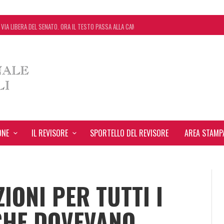
 VIA LIBERA DEL SENATO. ORA IL TESTO PASSA ALLA CAMERA
 START UP CHE AUTOMATIZZA LA REVISIONE LEGALE CON L’USO DELL’INTELLIGENZA ARTIFICIA
EVANTE NEL BILANCIO “ALLONTANA” LA CONTESTAZIONE
ONCORDATO UNO ‘SCUDO’ FISCALE DI 4 ANNI
ONE
IL REVISORE
SPORTELLO DEL REVISORE
AREA STAMP
ZIONI PER TUTTI I
CHE DOVEVANO