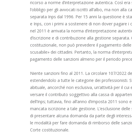
ricorso a norme d’interpretazione autentica. Così era
l’obbligo per gli avvocati iscritti all’albo, ma non alla 
separata Inps dal 1996. Per 15 anni la questione è stat
e Inps, con i primi a sostenere di non dover pagare i co
nel 2011 è arrivata la norma d’interpretazione autenti
d’iscrizione e di contribuzione alla gestione separata
costituzionale, non può prevedere il pagamento delle 
scusabile» dei cittadini. Pertanto, la norma d’interp
pagamento delle sanzioni almeno per il periodo preced
Niente sanzioni fino al 2011. La circolare 107/2022 dell
estendendolo a tutte le categorie dei professionisti. 
abituale, ancorché non esclusiva, un’attività per il cui 
versare il contributo soggettivo alla cassa di apparte
dell’Inps; tuttavia, fino all’anno d’imposta 2011 sono
mancata iscrizione a tale gestione. L’esclusione delle 
di presentare alcuna domanda da parte degli interessati
le modalità per fare domanda di rimborso delle sanzi
Corte costituzionale.