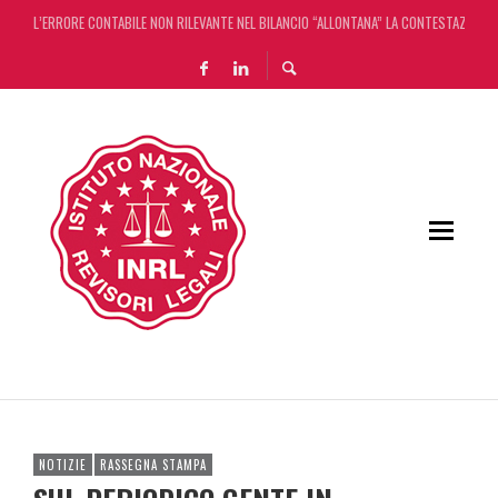
L’ERRORE CONTABILE NON RILEVANTE NEL BILANCIO “ALLONTANA” LA CONTESTAZIONE
DECRETO OMNIBUS: CON IL CONCORDATO UNO ‘SCUDO’ FISCALE DI 4 ANNI
CHIUSURA ESTIVA DELLA RASSEGNA STAMPA INRL: DAL 10 AL 24 AGOSTO
ADEMPIMENTO COLLABORATIVO: TUTTI I CHIARIMENTI DELL’AGENZIA DELLE ENTRATE
NOTIZIE
RASSEGNA STAMPA