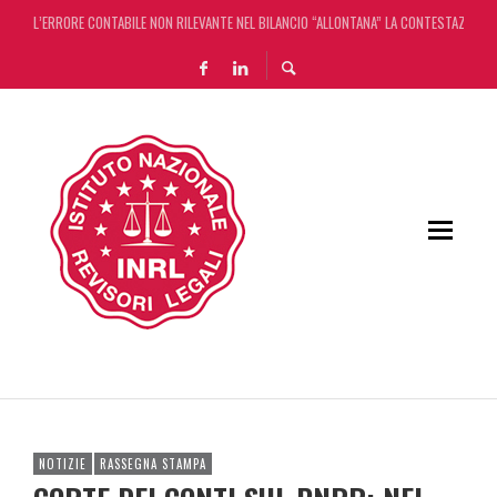
L’ERRORE CONTABILE NON RILEVANTE NEL BILANCIO “ALLONTANA” LA CONTESTAZIONE
DECRETO OMNIBUS: CON IL CONCORDATO UNO ‘SCUDO’ FISCALE DI 4 ANNI
CHIUSURA ESTIVA DELLA RASSEGNA STAMPA INRL: DAL 10 AL 24 AGOSTO
ADEMPIMENTO COLLABORATIVO: TUTTI I CHIARIMENTI DELL’AGENZIA DELLE ENTRATE
NOTIZIE
RASSEGNA STAMPA