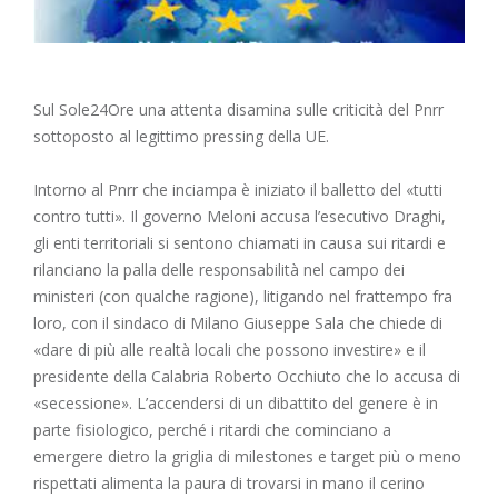
Sul Sole24Ore una attenta disamina sulle criticità del Pnrr
sottoposto al legittimo pressing della UE.
Intorno al Pnrr che inciampa è iniziato il balletto del «tutti
contro tutti». Il governo Meloni accusa l’esecutivo Draghi,
gli enti territoriali si sentono chiamati in causa sui ritardi e
rilanciano la palla delle responsabilità nel campo dei
ministeri (con qualche ragione), litigando nel frattempo fra
loro, con il sindaco di Milano Giuseppe Sala che chiede di
«dare di più alle realtà locali che possono investire» e il
presidente della Calabria Roberto Occhiuto che lo accusa di
«secessione». L’accendersi di un dibattito del genere è in
parte fisiologico, perché i ritardi che cominciano a
emergere dietro la griglia di milestones e target più o meno
rispettati alimenta la paura di trovarsi in mano il cerino