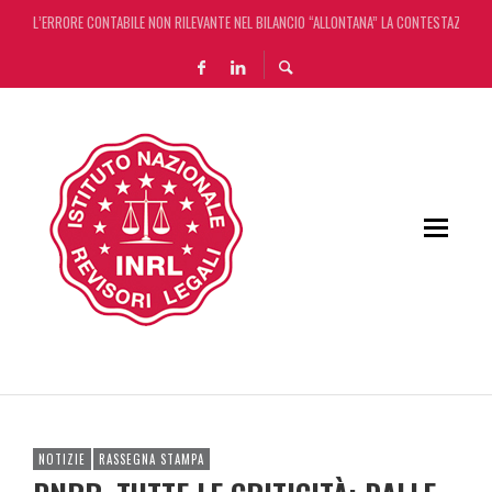
L’ERRORE CONTABILE NON RILEVANTE NEL BILANCIO “ALLONTANA” LA CONTESTAZIONE
DECRETO OMNIBUS: CON IL CONCORDATO UNO ‘SCUDO’ FISCALE DI 4 ANNI
CHIUSURA ESTIVA DELLA RASSEGNA STAMPA INRL: DAL 10 AL 24 AGOSTO
ADEMPIMENTO COLLABORATIVO: TUTTI I CHIARIMENTI DELL’AGENZIA DELLE ENTRATE
NOTIZIE
RASSEGNA STAMPA