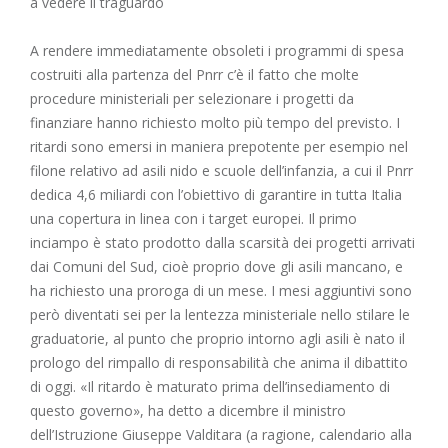
a vedere il traguardo
A rendere immediatamente obsoleti i programmi di spesa
costruiti alla partenza del Pnrr c’è il fatto che molte
procedure ministeriali per selezionare i progetti da
finanziare hanno richiesto molto più tempo del previsto. I
ritardi sono emersi in maniera prepotente per esempio nel
filone relativo ad asili nido e scuole dell’infanzia, a cui il Pnrr
dedica 4,6 miliardi con l’obiettivo di garantire in tutta Italia
una copertura in linea con i target europei. Il primo
inciampo è stato prodotto dalla scarsità dei progetti arrivati
dai Comuni del Sud, cioè proprio dove gli asili mancano, e
ha richiesto una proroga di un mese. I mesi aggiuntivi sono
però diventati sei per la lentezza ministeriale nello stilare le
graduatorie, al punto che proprio intorno agli asili è nato il
prologo del rimpallo di responsabilità che anima il dibattito
di oggi. «Il ritardo è maturato prima dell’insediamento di
questo governo», ha detto a dicembre il ministro
dell’Istruzione Giuseppe Valditara (a ragione, calendario alla