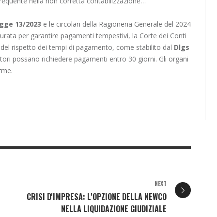
requente nella non corretta contabilizzazione…
gge 13/2023
e le circolari della Ragioneria Generale del 2024
curata per garantire pagamenti tempestivi, la Corte dei Conti
a del rispetto dei tempi di pagamento, come stabilito dal
Dlgs
tori possano richiedere pagamenti entro 30 giorni. Gli organi
orme.
NEXT
CRISI D'IMPRESA: L'OPZIONE DELLA NEWCO
NELLA LIQUIDAZIONE GIUDIZIALE