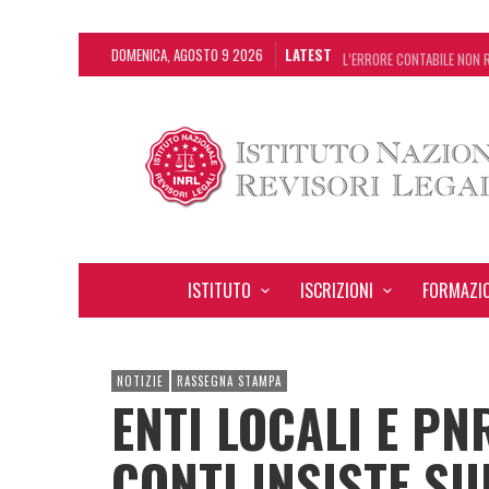
DOMENICA, AGOSTO 9 2026
LATEST
L’ERRORE CONTABILE NON R
DECRETO OMNIBUS: CON IL
CHIUSURA ESTIVA DELLA R
ADEMPIMENTO COLLABORATI
ISTITUTO
ISCRIZIONI
FORMAZI
NOTIZIE
RASSEGNA STAMPA
ENTI LOCALI E PN
CONTI INSISTE S