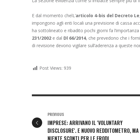
La Sezione evidenzia come si imbatte sempre più di f
E dal momento chelL’
articolo 4-bis del
Decreto Le
impongono agli enti locali una previsione di cassa ac
ha sottolineato e ribadito pochi giorni fa l’importanz
231/2002
e dal
Dl 66/2014
, che prevedono che i forni
di revisione devono vigilare sull’aderenza a queste n
Post Views:
939
PREVIOUS
IMPRESE: ARRIVANO IL 'VOLUNTARY
DISCLOSURE'. E NUOVO REDDITOMETRO, MA
NIENTE SCONTI PER LE FRODI