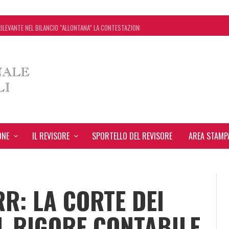
ILEVANTE NEL BILANCIO “ALLONTANA” LA CONTESTAZIONE
 CONCORDATO UNO ‘SCUDO’ FISCALE DI 4 ANNI
ASSEGNA STAMPA INRL: DAL 10 AL 24 AGOSTO
VO: TUTTI I CHIARIMENTI DELL’AGENZIA DELLE ENTRATE
ONE
IL REVISORE
SPORTELLO DEL REVISORE
AREA STAMP
RR: LA CORTE DEI
UL RIGORE CONTABILE