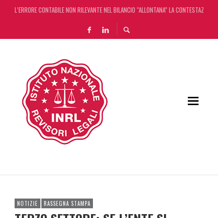
L’ERRORE CONTABILE NON RILEVANTE NEL BILANCIO “ALLONTANA” LA CONTESTAZIONE
DECRETO OMNIBUS: CON IL CONCORDATO UNO ‘SCUDO’ FISCALE DI 4 ANNI
CHIUSURA ESTIVA DELLA RASSEGNA STAMPA INRL: DAL 10 AL 24 AGOSTO
ADEMPIMENTO COLLABORATIVO: TUTTI I CHIARIMENTI DELL’AGENZIA DELLE ENTRATE
NOTIZIE
RASSEGNA STAMPA