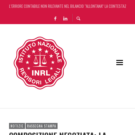
L’ERRORE CONTABILE NON RILEVANTE NEL BILANCIO “ALLONTANA” LA CONTESTAZIONE
DECRETO OMNIBUS: CON IL CONCORDATO UNO ‘SCUDO’ FISCALE DI 4 ANNI
CHIUSURA ESTIVA DELLA RASSEGNA STAMPA INRL: DAL 10 AL 24 AGOSTO
ADEMPIMENTO COLLABORATIVO: TUTTI I CHIARIMENTI DELL’AGENZIA DELLE ENTRATE
NOTIZIE
RASSEGNA STAMPA