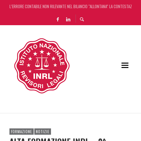
L’ERRORE CONTABILE NON RILEVANTE NEL BILANCIO “ALLONTANA” LA CONTESTAZIONE
DECRETO OMNIBUS: CON IL CONCORDATO UNO ‘SCUDO’ FISCALE DI 4 ANNI
CHIUSURA ESTIVA DELLA RASSEGNA STAMPA INRL: DAL 10 AL 24 AGOSTO
ADEMPIMENTO COLLABORATIVO: TUTTI I CHIARIMENTI DELL’AGENZIA DELLE ENTRATE
FORMAZIONE
NOTIZIE