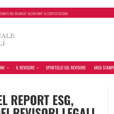
EVANTE NEL BILANCIO “ALLONTANA” LA CONTESTAZIONE
ONCORDATO UNO ‘SCUDO’ FISCALE DI 4 ANNI
SEGNA STAMPA INRL: DAL 10 AL 24 AGOSTO
: TUTTI I CHIARIMENTI DELL’AGENZIA DELLE ENTRATE
ONE
IL REVISORE
SPORTELLO DEL REVISORE
AREA STAMP
EL REPORT ESG,
DEI REVISORI LEGALI