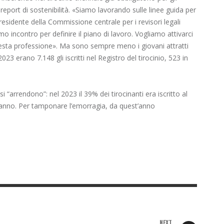
 report di sostenibilità. «Siamo lavorando sulle linee guida per
esidente della Commissione centrale per i revisori legali
o incontro per definire il piano di lavoro. Vogliamo attivarci
questa professione». Ma sono sempre meno i giovani attratti
023 erano 7.148 gli iscritti nel Registro del tirocinio, 523 in
i “arrendono”: nel 2023 il 39% dei tirocinanti era iscritto al
 anno. Per tamponare l’emorragia, da quest’anno
NEXT