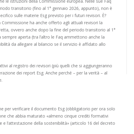
che le istruzioni della Commissione europea. Nelle sue Faq
 periodo transitorio (fino al 1° gennaio 2026, appunto), non è
ifico sulle materie Esg previsto per i futuri revisori. È?
 Commissione ha anche offerto agli attuali revisori la
fretta, ovvero anche dopo la fine del periodo transitorio al 1°
sta sempre aperta (tra l’altro le Faq ammettono anche la
nibilità da allegare al bilancio se il servizio è affidato allo
ttivi al registro dei revisori (più quelli che si aggiungeranno
verazione dei report Esg. Anche perché – per la verità – al
e.
nche per verificare il documento Esg (obbligatorio per ora solo
ione che abbia maturato «almeno cinque crediti formativi
 e l’attestazione della sostenibilità» (articolo 16 del decreto