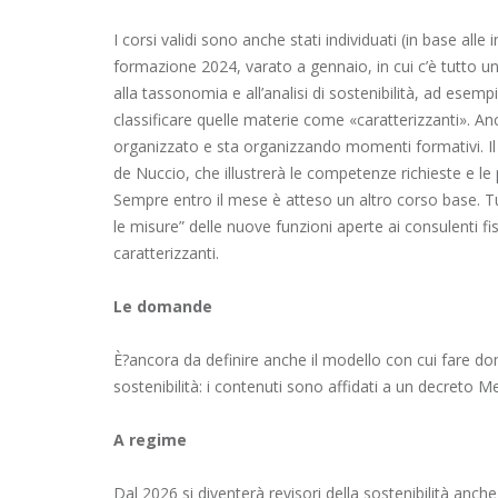
I corsi validi sono anche stati individuati (in base all
formazione 2024, varato a gennaio, in cui c’è tutto un
alla tassonomia e all’analisi di sostenibilità, ad es
classificare quelle materie come «caratterizzanti». An
organizzato e sta organizzando momenti formativi. Il 
de Nuccio, che illustrerà le competenze richieste e le
Sempre entro il mese è atteso un altro corso base. T
le misure” delle nuove funzioni aperte ai consulenti fis
caratterizzanti.
Le domande
È?ancora da definire anche il modello con cui fare dom
sostenibilità: i contenuti sono affidati a un decreto M
A regime
Dal 2026 si diventerà revisori della sostenibilità anche