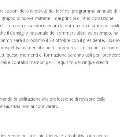
e indicazioni della direttiva) dal Mef nel programma annuale di
 gruppo di nuove materie – dai principi di rendicontazione
empio – ma non essendoci ancora la norma non è stato possibile
che il Consiglio nazionale dei commercialisti, ad esempio, ha
primo sarà il prossimo il 24 ottobre con il presidente, Elbano
 prospettive di mercato per i commercialisti su questo fronte.
utti questi momenti di formazione saranno utili per “prendere
cali e contabili ma non per il requisito dei cinque crediti
anda di abilitazione alla professione di revisore della
ef-Giustizia non ancora varato.
 inserendo nel tirocinio triennale già obbligatorio per gli