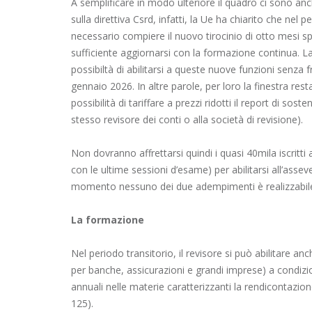
A semplificare in modo ulteriore il quadro ci sono an
sulla direttiva Csrd, infatti, la Ue ha chiarito che nel
necessario compiere il nuovo tirocinio di otto mesi spec
sufficiente aggiornarsi con la formazione continua. La
possibiltà di abilitarsi a queste nuove funzioni senza 
gennaio 2026. In altre parole, per loro la finestra re
possibilità di tariffare a prezzi ridotti il report di soste
stesso revisore dei conti o alla società di revisione).
Non dovranno affrettarsi quindi i quasi 40mila iscritti a
con le ultime sessioni d’esame) per abilitarsi all’asse
momento nessuno dei due adempimenti è realizzabil
La formazione
Nel periodo transitorio, il revisore si può abilitare a
per banche, assicurazioni e grandi imprese) a condiz
annuali nelle materie caratterizzanti la rendicontazione
125).