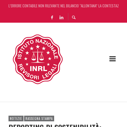
L’ERRORE CONTABILE NON RILEVANTE NEL BILANCIO “ALLONTANA” LA CONTESTAZIONE
DECRETO OMNIBUS: CON IL CONCORDATO UNO ‘SCUDO’ FISCALE DI 4 ANNI
CHIUSURA ESTIVA DELLA RASSEGNA STAMPA INRL: DAL 10 AL 24 AGOSTO
ADEMPIMENTO COLLABORATIVO: TUTTI I CHIARIMENTI DELL’AGENZIA DELLE ENTRATE
NOTIZIE
RASSEGNA STAMPA