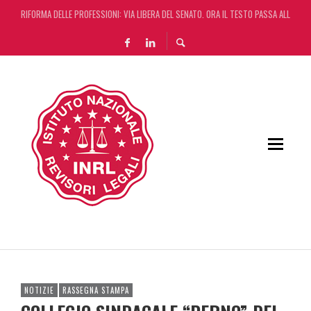
RIFORMA DELLE PROFESSIONI: VIA LIBERA DEL SENATO. ORA IL TESTO PASSA ALLA CA
DA REGGIO EMILIA ARRIVA LA START UP CHE AUTOMATIZZA LA REVISIONE LEGALE CON L
L’ERRORE CONTABILE NON RILEVANTE NEL BILANCIO “ALLONTANA” LA CONTESTAZIONE
DECRETO OMNIBUS: CON IL CONCORDATO UNO ‘SCUDO’ FISCALE DI 4 ANNI
NOTIZIE
RASSEGNA STAMPA