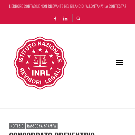
L’ERRORE CONTABILE NON RILEVANTE NEL BILANCIO “ALLONTANA” LA CONTESTAZIONE
DECRETO OMNIBUS: CON IL CONCORDATO UNO ‘SCUDO’ FISCALE DI 4 ANNI
CHIUSURA ESTIVA DELLA RASSEGNA STAMPA INRL: DAL 10 AL 24 AGOSTO
ADEMPIMENTO COLLABORATIVO: TUTTI I CHIARIMENTI DELL’AGENZIA DELLE ENTRATE
NOTIZIE
RASSEGNA STAMPA