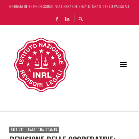
RIFORMA DELLE PROFESSIONI: VIA LIBERA DEL SENATO. ORA IL TESTO PASSA ALLA CA
DA REGGIO EMILIA ARRIVA LA START UP CHE AUTOMATIZZA LA REVISIONE LEGALE CON L
L’ERRORE CONTABILE NON RILEVANTE NEL BILANCIO “ALLONTANA” LA CONTESTAZIONE
DECRETO OMNIBUS: CON IL CONCORDATO UNO ‘SCUDO’ FISCALE DI 4 ANNI
NOTIZIE
RASSEGNA STAMPA