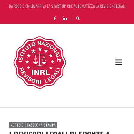
DA REGGIO EMILIA ARRIVA LA START UP CHE AUTOMATIZZA LA REVISIONE LEGALE CON L
DA REGGIO EMILIA ARRIVA LA START UP CHE AUTOMATIZZA LA REVISIONE LEGALE CON L
DECRETO OMNIBUS: CON IL CONCORDATO UNO ‘SCUDO’ FISCALE DI 4 ANNI
RIFORMA DELLE PROFESSIONI: VIA LIBERA DEL SENATO. ORA IL TESTO PASSA ALLA CA
NOTIZIE
RASSEGNA STAMPA