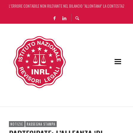
L’ERRORE CONTABILE NON RILEVANTE NEL BILANCIO “ALLONTANA” LA CONTESTAZIONE
DECRETO OMNIBUS: CON IL CONCORDATO UNO ‘SCUDO’ FISCALE DI 4 ANNI
CHIUSURA ESTIVA DELLA RASSEGNA STAMPA INRL: DAL 10 AL 24 AGOSTO
ADEMPIMENTO COLLABORATIVO: TUTTI I CHIARIMENTI DELL’AGENZIA DELLE ENTRATE
NOTIZIE
RASSEGNA STAMPA