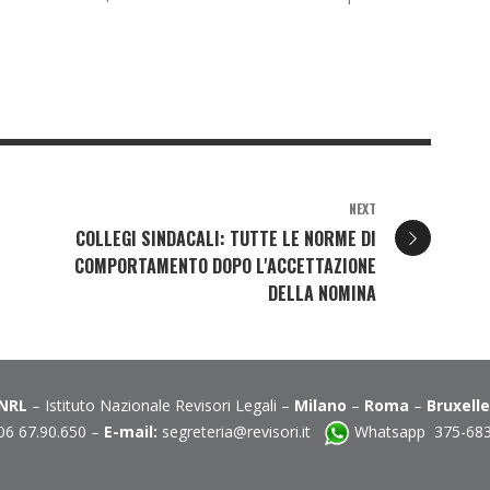
NEXT
COLLEGI SINDACALI: TUTTE LE NORME DI
COMPORTAMENTO DOPO L'ACCETTAZIONE
DELLA NOMINA
INRL
– Istituto Nazionale Revisori Legali –
Milano
–
Roma
–
Bruxell
06 67.90.650 –
E-mail:
segreteria@revisori.it
Whatsapp 375-68