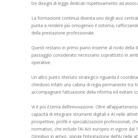
tre disegni di legge dedicati rispettivamente ad avvoca
La formazione continua diventa uno degli assi centrali
punta a rendere più omogeneo il sistema, rafforzando
della prestazione professionale.
Questi restano in primo piano insieme al nodo della def
passaggio considerato necessario soprattutto in ambiti
operative.
Un altro punto ritenuto strategico riguarda il coordin
chiedono infatti una cabina di regia permanente tra Min
accompagnare l’attuazione della riforma ed evitare s
Vi è poi il tema dell’innovazione. Oltre all’appartene
capacità di integrare strumenti digitali e AI nelle at
prospettive, profili e specializzazioni professionali, ch
normativo, che include l’AI Act europeo in vigore dal
Omnibus in arrivo, spinge l’integrazione dell’AI nelle 