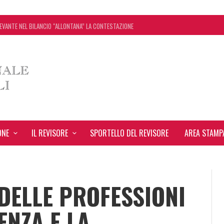
EVANTE NEL BILANCIO “ALLONTANA” LA CONTESTAZIONE
ONCORDATO UNO ‘SCUDO’ FISCALE DI 4 ANNI
SEGNA STAMPA INRL: DAL 10 AL 24 AGOSTO
: TUTTI I CHIARIMENTI DELL’AGENZIA DELLE ENTRATE
ONE
IL REVISORE
SPORTELLO DEL REVISORE
AREA STAMP
DELLE PROFESSIONI
ENZA E LA