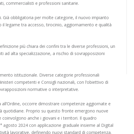
ti, commercialisti e professioni sanitarie.
. Già obbligatoria per molte categorie, il nuovo impianto
 il legame tra accesso, tirocinio, aggiornamento e qualità
inizione più chiara dei confini tra le diverse professioni, un
 ad alta specializzazione, a rischio di sovrapposizioni
amento istituzionale. Diverse categorie professionali
isteri competenti e Consigli nazionali, con l’obiettivo di
ovrapposizioni normative o interpretative.
nza all’Ordine, occorre dimostrare competenze aggiornate e
tività quotidiane. Proprio su questo fronte emergono nuove
e coinvolgono anche i giovani e i territori. Il quadro
 1° agosto 2024 con applicazione graduale insieme al Digital
attività lavorative, definendo nuovi standard di competenza.