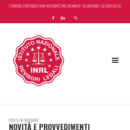
DECRETO OMNIBUS: CON IL CONCORDATO UNO ‘SCUDO’ FISCALE DI 4 ANNI
CHIUSURA ESTIVA DELLA RASSEGNA STAMPA INRL: DAL 10 AL 24 AGOSTO
ADEMPIMENTO COLLABORATIVO: TUTTI I CHIARIMENTI DELL’AGENZIA DELLE ENTRATE
L’ERRORE CONTABILE NON RILEVANTE NEL BILANCIO “ALLONTANA” LA CONTESTAZIONE
POSTS IN CATEGORY
NOVITÀ E PROVVEDIMENTI