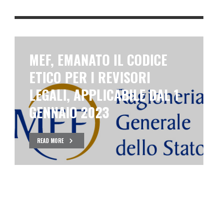
MEF, EMANATO IL CODICE
ETICO PER I REVISORI
LEGALI, APPLICABILE DAL 1
GENNAIO 2023
READ MORE