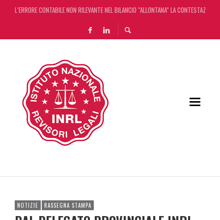
L’ERRORE CONTABILE NON RILEVANTE NEL BILANCIO “ALLONTANA” LA CONTESTAZIONE
DECRETO OMNIBUS: CON IL CONCORDATO UNO ‘SCUDO’ FISCALE DI 4 ANNI
CHIUSURA ESTIVA DELLA RASSEGNA STAMPA INRL: DAL 10 AL 24 AGOSTO
ADEMPIMENTO COLLABORATIVO: TUTTI I CHIARIMENTI DELL’AGENZIA DELLE ENTRATE
NOTIZIE
RASSEGNA STAMPA