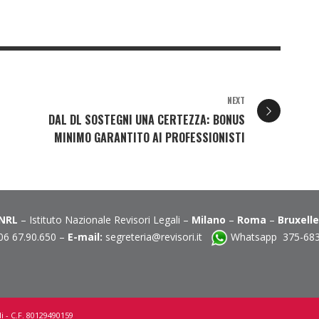
NEXT
DAL DL SOSTEGNI UNA CERTEZZA: BONUS
MINIMO GARANTITO AI PROFESSIONISTI
INRL
– Istituto Nazionale Revisori Legali –
Milano
–
Roma
–
Bruxell
06 67.90.650 –
E-mail:
segreteria@revisori.it
Whatsapp 375-68
i - C.F. 80129490159