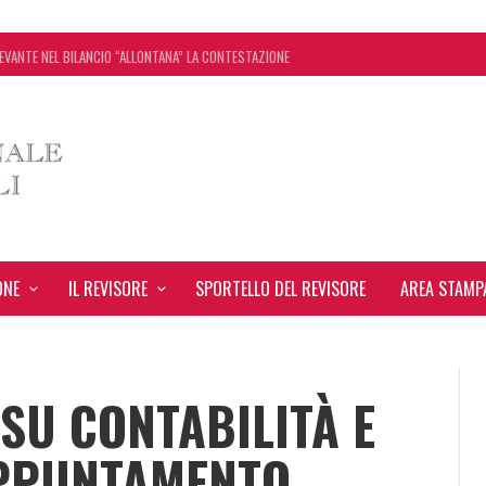
EVANTE NEL BILANCIO “ALLONTANA” LA CONTESTAZIONE
ONCORDATO UNO ‘SCUDO’ FISCALE DI 4 ANNI
SEGNA STAMPA INRL: DAL 10 AL 24 AGOSTO
: TUTTI I CHIARIMENTI DELL’AGENZIA DELLE ENTRATE
ONE
IL REVISORE
SPORTELLO DEL REVISORE
AREA STAMP
SU CONTABILITÀ E
APPUNTAMENTO