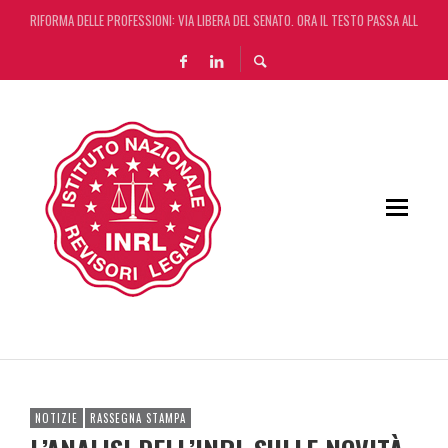
RIFORMA DELLE PROFESSIONI: VIA LIBERA DEL SENATO. ORA IL TESTO PASSA ALLA CA
DA REGGIO EMILIA ARRIVA LA START UP CHE AUTOMATIZZA LA REVISIONE LEGALE CON L
L’ERRORE CONTABILE NON RILEVANTE NEL BILANCIO “ALLONTANA” LA CONTESTAZIONE
DECRETO OMNIBUS: CON IL CONCORDATO UNO ‘SCUDO’ FISCALE DI 4 ANNI
NOTIZIE
RASSEGNA STAMPA