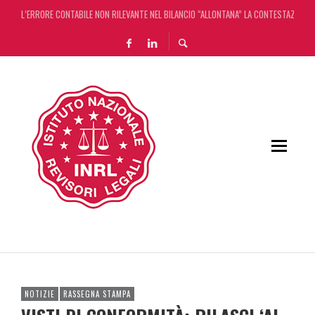
L’ERRORE CONTABILE NON RILEVANTE NEL BILANCIO “ALLONTANA” LA CONTESTAZIONE
DECRETO OMNIBUS: CON IL CONCORDATO UNO ‘SCUDO’ FISCALE DI 4 ANNI
CHIUSURA ESTIVA DELLA RASSEGNA STAMPA INRL: DAL 10 AL 24 AGOSTO
ADEMPIMENTO COLLABORATIVO: TUTTI I CHIARIMENTI DELL’AGENZIA DELLE ENTRATE
NOTIZIE
RASSEGNA STAMPA